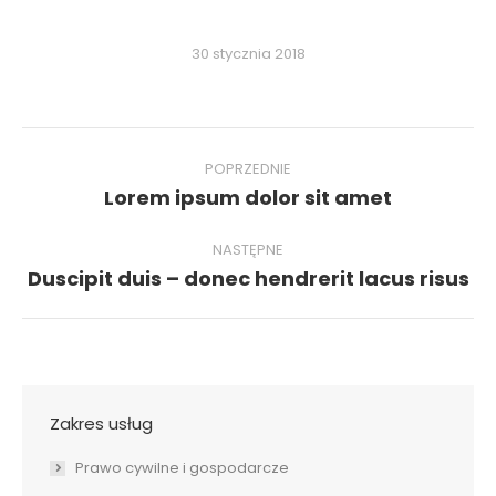
30 stycznia 2018
Nawigacja
wpisów
POPRZEDNIE
Poprzedni
Lorem ipsum dolor sit amet
wpis:
NASTĘPNE
Następny
Duscipit duis – donec hendrerit lacus risus
wpis:
Zakres usług
Prawo cywilne i gospodarcze