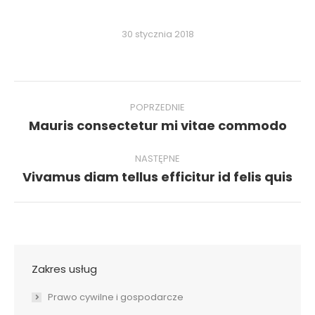
30 stycznia 2018
Nawigacja
wpisów
POPRZEDNIE
Poprzedni
Mauris consectetur mi vitae commodo
wpis:
NASTĘPNE
Następny
Vivamus diam tellus efficitur id felis quis
wpis:
Zakres usług
Prawo cywilne i gospodarcze