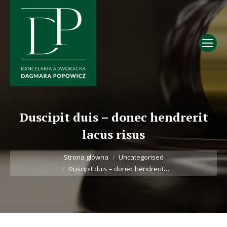
Duscipit duis – donec hendrerit
lacus risus
Jesteś tutaj:
Strona główna
Uncategorised
Duscipit duis – donec hendrerit…