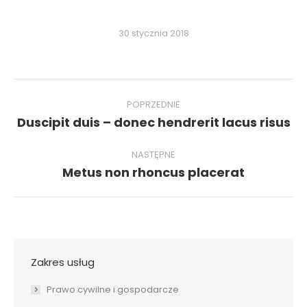
30 stycznia 2018
Nawigacja
wpisów
POPRZEDNIE
Poprzedni
Duscipit duis – donec hendrerit lacus risus
wpis:
NASTĘPNE
Następny
Metus non rhoncus placerat
wpis:
Zakres usług
Prawo cywilne i gospodarcze